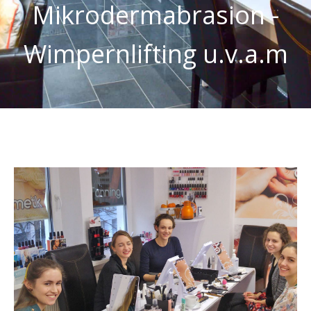
Mikrodermabrasion -
Wimpernlifting u.v.a.m