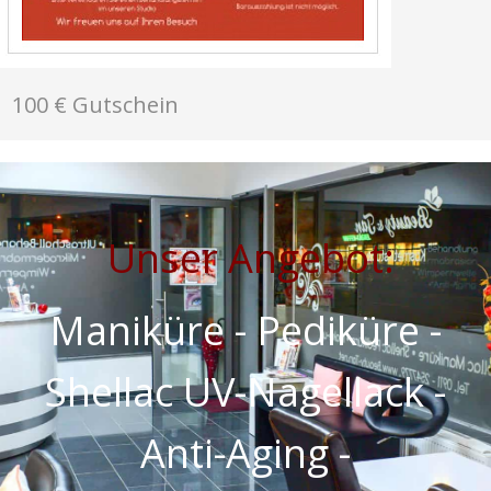
100 € Gutschein
Unser Angebot:
Maniküre - Pediküre -
Shellac UV-Nagellack -
Anti-Aging -