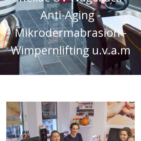
Anti-Aging -
Mikrodermabrasion -
Wimpernlifting u.v.a.m