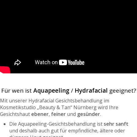
Für wen ist
Aquapeeling
/
Hydrafacial
geeignet?
Mit unserer Hydrafacial Gesichtsbehandlung im
Kosmetikstudio „Beauty & Tan“ Nürnberg wird Ihre
Gesichtshaut
ebener
,
feiner
und
gesünder
.
Die Aquapeeling-Gesichtsbehandlung ist
sehr sanft
und deshalb auch gut für empfindliche, ältere oder